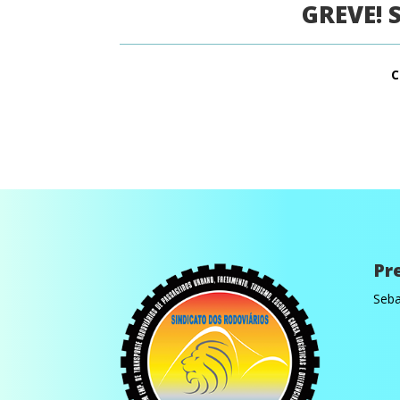
GREVE! 
C
Pr
Seba