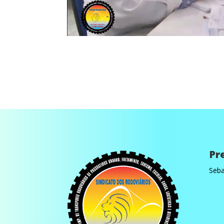
Pr
Seba