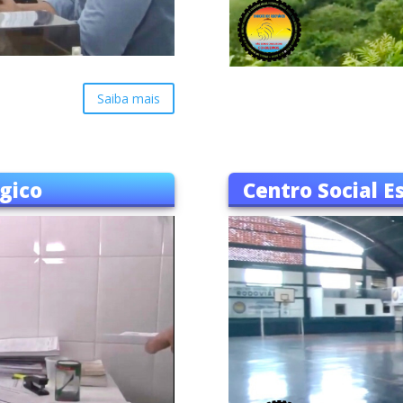
Saiba mais
gico
Centro Social E