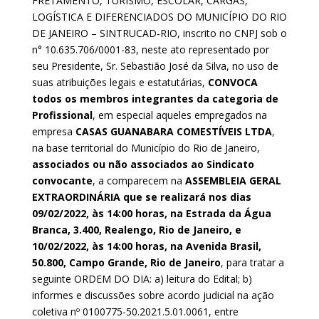
FRETAMENTO, TURISMO, ESCOLAR, CARGAS,
LOGÍSTICA E DIFERENCIADOS DO MUNICÍPIO DO RIO
DE JANEIRO – SINTRUCAD-RIO, inscrito no CNPJ sob o
n° 10.635.706/0001-83, neste ato representado por
seu Presidente, Sr. Sebastião José da Silva, no uso de
suas atribuições legais e estatutárias,
CONVOCA
todos os membros integrantes da categoria de
Profissional
, em especial aqueles empregados na
empresa
CASAS GUANABARA COMESTÍVEIS LTDA
,
na base territorial do Município do Rio de Janeiro,
associados ou não associados ao Sindicato
convocante
, a comparecem na
ASSEMBLEIA GERAL
EXTRAORDINÁRIA que se realizará nos dias
09/02/2022, às 14:00 horas, na Estrada da Água
Branca, 3.400, Realengo, Rio de Janeiro, e
10/02/2022, às 14:00 horas, na Avenida Brasil,
50.800, Campo Grande, Rio de Janeiro
, para tratar a
seguinte ORDEM DO DIA: a) leitura do Edital; b)
informes e discussões sobre acordo judicial na ação
coletiva nº 0100775-50.2021.5.01.0061, entre